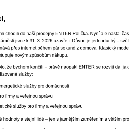
i,
námi chodili do naší prodejny ENTER Polička. Nyní ale nastal 
městí jsme k 31. 3. 2026 uzavřeli. Důvod je jednoduchý – svět 
dnává přes internet během pár sekund z domova. Klasický mod
ustupuje novým způsobům nákupu.
to, že bychom končili – právě naopak! ENTER se rozvíjí dál ja
alizované služby:
nergetické služby pro domácnosti
ro firmy a veřejnou správu
cké služby pro firmy a veřejnou správu
é hodnoty a stejní lidé – jen s jasnějším zaměřením a větším pr