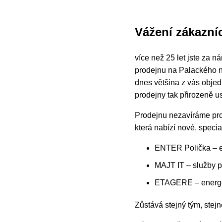
Vážení zákazníc
více než 25 let jste za 
prodejnu na Palackého ná
dnes většina z vás obje
prodejny tak přirozeně 
Prodejnu nezavíráme pro
která nabízí nové, speci
ENTER Polička – e
MAJT IT – služby p
ETAGERE – energeti
Zůstává stejný tým, stejn