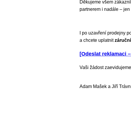
Děkujeme všem zákazníků
partnerem i nadále – jen
I po uzavření prodejny p
a chcete uplatnit
záruční
[Odeslat reklamaci –
Vaši žádost zaevidujeme
Adam Mašek a Jiří Trávn