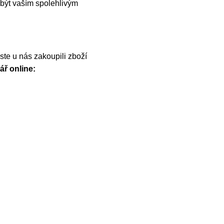
být vaším spolehlivým
te u nás zakoupili zboží
ář online: