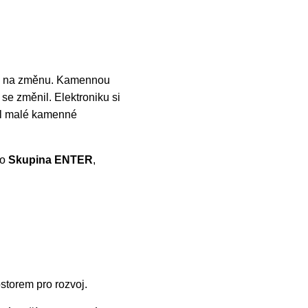
čas na změnu. Kamennou
se změnil. Elektroniku si
el malé kamenné
ko
Skupina ENTER
,
ostorem pro rozvoj.