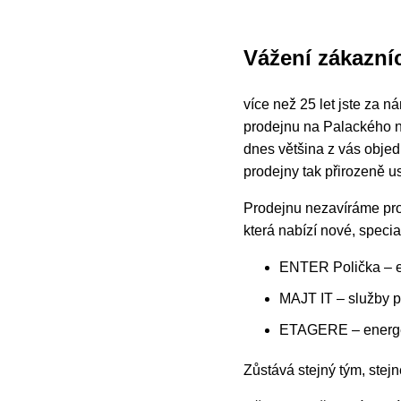
Vážení zákazníc
více než 25 let jste za 
prodejnu na Palackého ná
dnes většina z vás obje
prodejny tak přirozeně 
Prodejnu nezavíráme pro
která nabízí nové, speci
ENTER Polička – e
MAJT IT – služby p
ETAGERE – energeti
Zůstává stejný tým, stejn