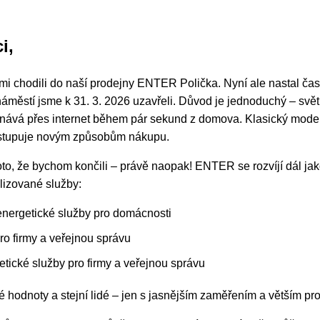
i,
námi chodili do naší prodejny ENTER Polička. Nyní ale nastal 
městí jsme k 31. 3. 2026 uzavřeli. Důvod je jednoduchý – svět 
dnává přes internet během pár sekund z domova. Klasický mod
ustupuje novým způsobům nákupu.
to, že bychom končili – právě naopak! ENTER se rozvíjí dál ja
alizované služby:
nergetické služby pro domácnosti
ro firmy a veřejnou správu
cké služby pro firmy a veřejnou správu
é hodnoty a stejní lidé – jen s jasnějším zaměřením a větším pr