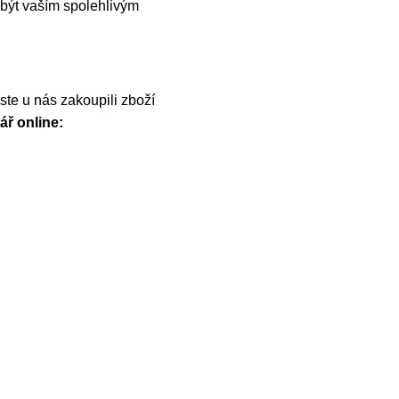
být vaším spolehlivým
te u nás zakoupili zboží
ář online: