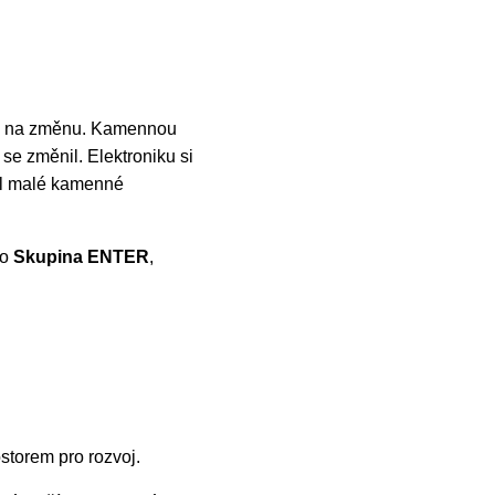
čas na změnu. Kamennou
se změnil. Elektroniku si
el malé kamenné
ko
Skupina ENTER
,
ostorem pro rozvoj.