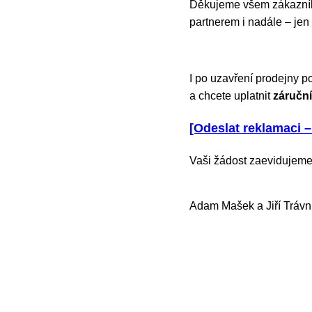
Děkujeme všem zákazníků
partnerem i nadále – jen
I po uzavření prodejny p
a chcete uplatnit
záruční
[Odeslat reklamaci –
Vaši žádost zaevidujeme
Adam Mašek a Jiří Trávn