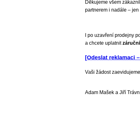
Děkujeme všem zákazníků
partnerem i nadále – jen
I po uzavření prodejny p
a chcete uplatnit
záruční
[Odeslat reklamaci –
Vaši žádost zaevidujeme
Adam Mašek a Jiří Trávn