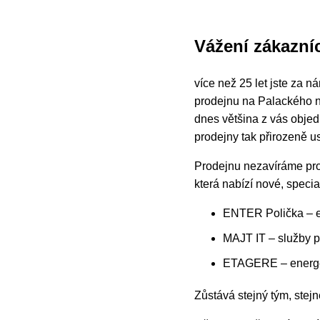
Vážení zákazníc
více než 25 let jste za 
prodejnu na Palackého ná
dnes většina z vás obje
prodejny tak přirozeně 
Prodejnu nezavíráme pro
která nabízí nové, speci
ENTER Polička – e
MAJT IT – služby p
ETAGERE – energeti
Zůstává stejný tým, stejn