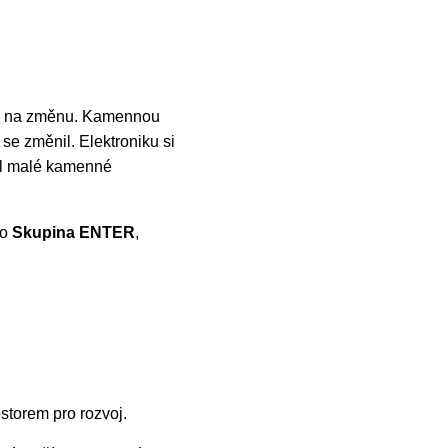
čas na změnu. Kamennou
se změnil. Elektroniku si
el malé kamenné
ko
Skupina ENTER
,
ostorem pro rozvoj.