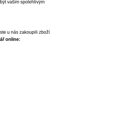
být vaším spolehlivým
te u nás zakoupili zboží
ář online: