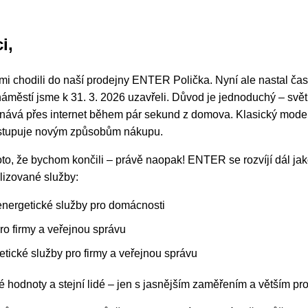
i,
námi chodili do naší prodejny ENTER Polička. Nyní ale nastal 
městí jsme k 31. 3. 2026 uzavřeli. Důvod je jednoduchý – svět 
dnává přes internet během pár sekund z domova. Klasický mod
ustupuje novým způsobům nákupu.
to, že bychom končili – právě naopak! ENTER se rozvíjí dál ja
alizované služby:
nergetické služby pro domácnosti
ro firmy a veřejnou správu
cké služby pro firmy a veřejnou správu
é hodnoty a stejní lidé – jen s jasnějším zaměřením a větším pr