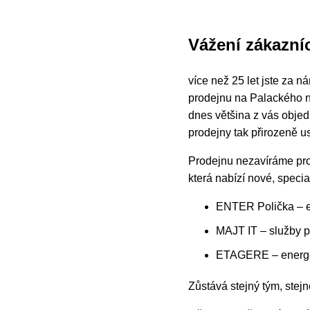
Vážení zákazníc
více než 25 let jste za 
prodejnu na Palackého ná
dnes většina z vás obje
prodejny tak přirozeně 
Prodejnu nezavíráme pro
která nabízí nové, speci
ENTER Polička – e
MAJT IT – služby p
ETAGERE – energeti
Zůstává stejný tým, stejn