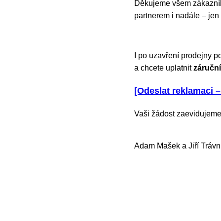
Děkujeme všem zákazníků
partnerem i nadále – jen
I po uzavření prodejny p
a chcete uplatnit
záruční
[Odeslat reklamaci –
Vaši žádost zaevidujeme
Adam Mašek a Jiří Trávn