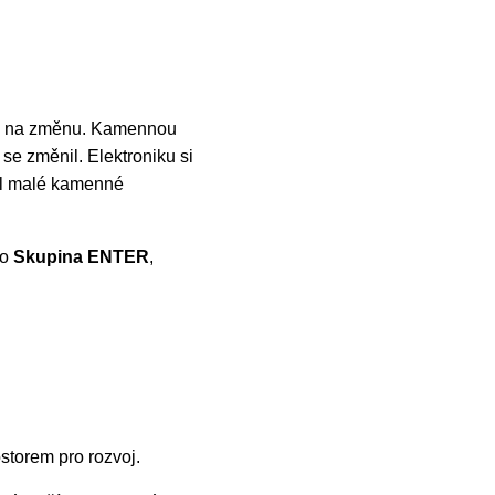
čas na změnu. Kamennou
se změnil. Elektroniku si
el malé kamenné
ko
Skupina ENTER
,
ostorem pro rozvoj.