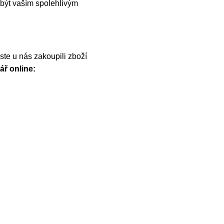
být vaším spolehlivým
te u nás zakoupili zboží
ář online: