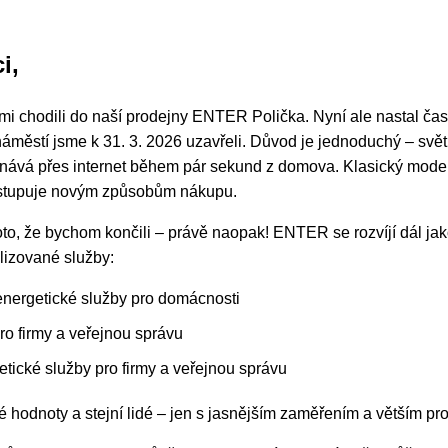
i,
námi chodili do naší prodejny ENTER Polička. Nyní ale nastal 
městí jsme k 31. 3. 2026 uzavřeli. Důvod je jednoduchý – svět 
dnává přes internet během pár sekund z domova. Klasický mod
ustupuje novým způsobům nákupu.
to, že bychom končili – právě naopak! ENTER se rozvíjí dál ja
alizované služby:
nergetické služby pro domácnosti
ro firmy a veřejnou správu
cké služby pro firmy a veřejnou správu
é hodnoty a stejní lidé – jen s jasnějším zaměřením a větším pr