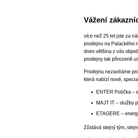
Vážení zákazníc
více než 25 let jste za 
prodejnu na Palackého ná
dnes většina z vás obje
prodejny tak přirozeně 
Prodejnu nezavíráme pro
která nabízí nové, speci
ENTER Polička – e
MAJT IT – služby p
ETAGERE – energeti
Zůstává stejný tým, stejn