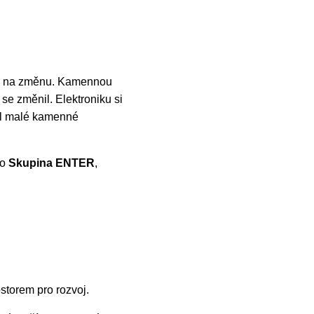
čas na změnu. Kamennou
se změnil. Elektroniku si
el malé kamenné
ko
Skupina ENTER
,
ostorem pro rozvoj.