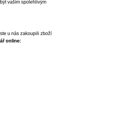
být vaším spolehlivým
te u nás zakoupili zboží
ář online: