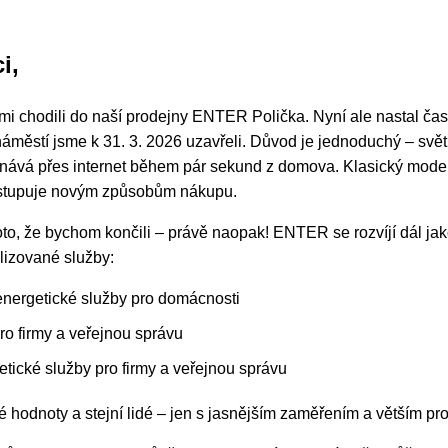
i,
námi chodili do naší prodejny ENTER Polička. Nyní ale nastal 
městí jsme k 31. 3. 2026 uzavřeli. Důvod je jednoduchý – svět 
dnává přes internet během pár sekund z domova. Klasický mod
ustupuje novým způsobům nákupu.
to, že bychom končili – právě naopak! ENTER se rozvíjí dál ja
alizované služby:
nergetické služby pro domácnosti
ro firmy a veřejnou správu
cké služby pro firmy a veřejnou správu
é hodnoty a stejní lidé – jen s jasnějším zaměřením a větším pr