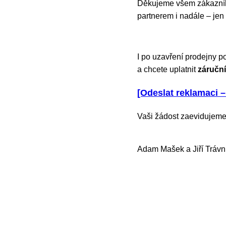
Děkujeme všem zákazníků
partnerem i nadále – jen
I po uzavření prodejny p
a chcete uplatnit
záruční
[Odeslat reklamaci –
Vaši žádost zaevidujeme
Adam Mašek a Jiří Trávn