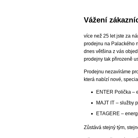
Vážení zákazníc
více než 25 let jste za 
prodejnu na Palackého ná
dnes většina z vás obje
prodejny tak přirozeně 
Prodejnu nezavíráme pro
která nabízí nové, speci
ENTER Polička – e
MAJT IT – služby p
ETAGERE – energeti
Zůstává stejný tým, stejn