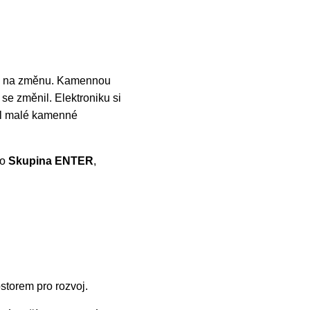
čas na změnu. Kamennou
se změnil. Elektroniku si
el malé kamenné
ko
Skupina ENTER
,
ostorem pro rozvoj.