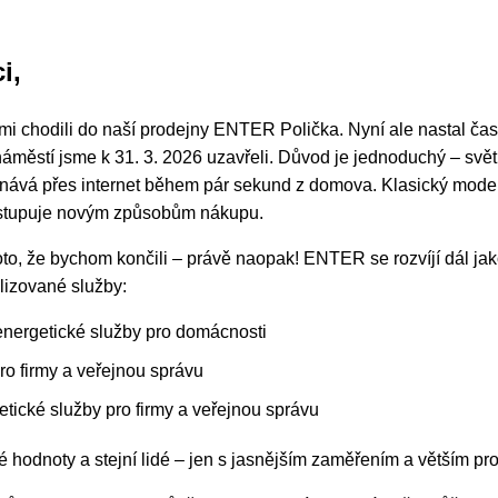
i,
námi chodili do naší prodejny ENTER Polička. Nyní ale nastal 
městí jsme k 31. 3. 2026 uzavřeli. Důvod je jednoduchý – svět 
dnává přes internet během pár sekund z domova. Klasický mod
ustupuje novým způsobům nákupu.
to, že bychom končili – právě naopak! ENTER se rozvíjí dál ja
alizované služby:
nergetické služby pro domácnosti
ro firmy a veřejnou správu
cké služby pro firmy a veřejnou správu
é hodnoty a stejní lidé – jen s jasnějším zaměřením a větším pr