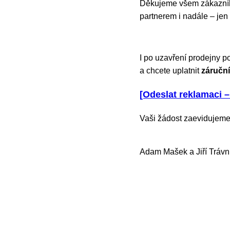
Děkujeme všem zákazníků
partnerem i nadále – jen
I po uzavření prodejny p
a chcete uplatnit
záruční
[Odeslat reklamaci –
Vaši žádost zaevidujeme
Adam Mašek a Jiří Trávn