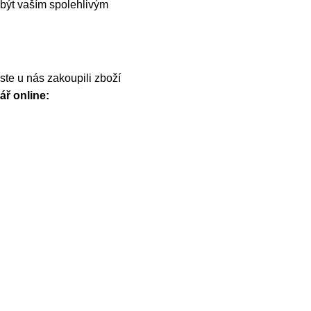
být vaším spolehlivým
te u nás zakoupili zboží
ář online: